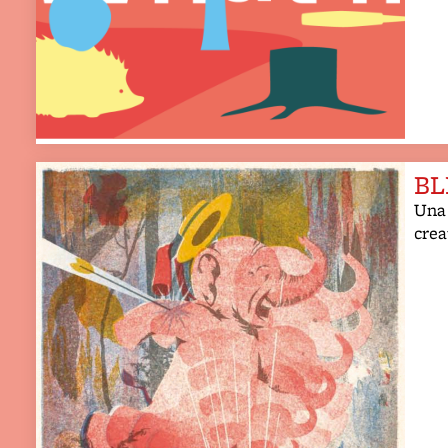
BL
Una 
crea