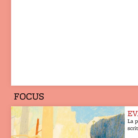
FOCUS
EV
La p
scri