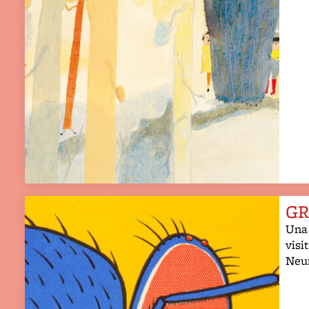
GR
Una 
visi
Neu