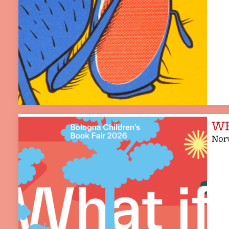
WH
Norv