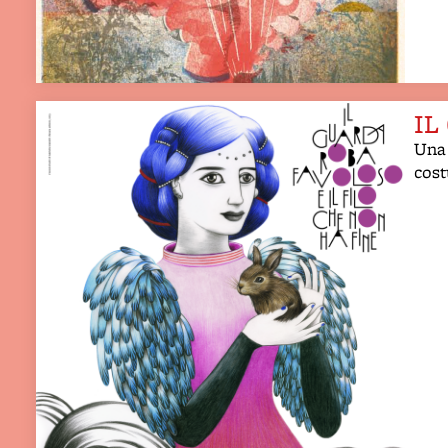
IL
Una 
cost