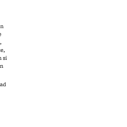
on
è
,
e,
 si
in
 ad