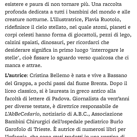
esistere e paura di non tornare più. Una raccolta
profonda dedicata a tutti i bambini del mondo e alle
creature notturne. L’illustratrice, Flavia Ruotolo,
ridefinisce il cielo stellato, nel quale atomi, pianeti e
corpi celesti hanno forma di giocattoli, pezzi di lego,
calzini spaiati, dinosauri, per ricordarci che
desiderare significa in primo luogo 'interrogare le
stelle', cioè fissare lo sguardo verso qualcosa che ci
manca e attrae.
L’autrice
: Cristina Bellemo è nata e vive a Bassano
del Grappa, a pochi passi dal fiume Brenta. Dopo il
liceo classico, si è laureata in greco antico alla
facoltà di lettere di Padova. Giornalista da vent’anni
per diverse testate, è direttrice responsabile de
L’AbBeCedario
, notiziario di A.B.C., Associazione
Bambini Chirurgici dell’ospedale pediatrico Burlo
Garofolo di Trieste. È autrice di numerosi libri per
l’infanzia, che sono stati tradotti in una ventina di