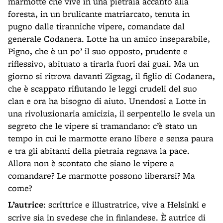
marmotte che vive in una pietraia accanto alla
foresta, in un brulicante matriarcato, tenuta in
pugno dalle tiranniche vipere, comandate dal
generale Codanera. Lotte ha un amico inseparabile,
Pigno, che è un po’ il suo opposto, prudente e
riflessivo, abituato a tirarla fuori dai guai. Ma un
giorno si ritrova davanti Zigzag, il figlio di Codanera,
che è scappato rifiutando le leggi crudeli del suo
clan e ora ha bisogno di aiuto. Unendosi a Lotte in
una rivoluzionaria amicizia, il serpentello le svela un
segreto che le vipere si tramandano: c’è stato un
tempo in cui le marmotte erano libere e senza paura
e tra gli abitanti della pietraia regnava la pace.
Allora non è scontato che siano le vipere a
comandare? Le marmotte possono liberarsi? Ma
come?
L’autrice
: scrittrice e illustratrice, vive a Helsinki e
scrive sia in svedese che in finlandese. È autrice di