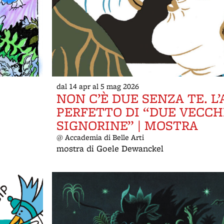
dal 14 apr al 5 mag 2026
NON C’È DUE SENZA TE. L
PERFETTO DI “DUE VECCH
SIGNORINE” | MOSTRA
@ Accademia di Belle Arti
mostra di Goele Dewanckel