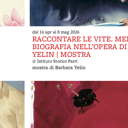
dal 16 apr al 8 mag 2026
RACCONTARE LE VITE. ME
BIOGRAFIA NELL’OPERA D
YELIN | MOSTRA
@ Istituto Storico Parri
mostra di Barbara Yelin