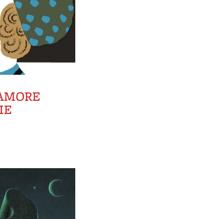
’AMORE
IE