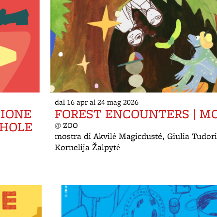
dal 16 apr al 24 mag 2026
ZIONE
FOREST ENCOUNTERS | M
 HOLE
@ ZOO
mostra di Akvilė Magicdusté, Giulia Tudor
Kornelija Žalpytė