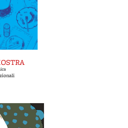
MOSTRA
nica
zionali